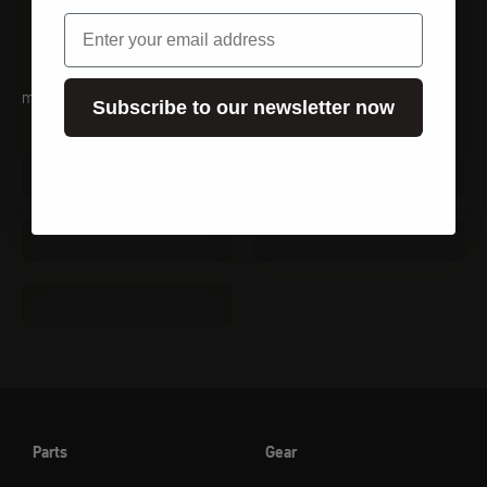
Email
mehr Abenteuer
Subscribe to our newsletter now
Zelte
Isomatten
Messer
Multitools
Schlafsäcke
Parts
Gear