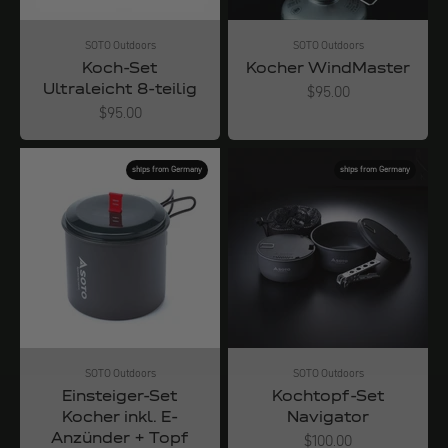
SOTO Outdoors
SOTO Outdoors
Koch-Set
Kocher WindMaster
Ultraleicht 8-teilig
Angebot
$95.00
Angebot
$95.00
ships from Germany
ships from Germany
SOTO Outdoors
SOTO Outdoors
Einsteiger-Set
Kochtopf-Set
Kocher inkl. E-
Navigator
Anzünder + Topf
Angebot
$100.00