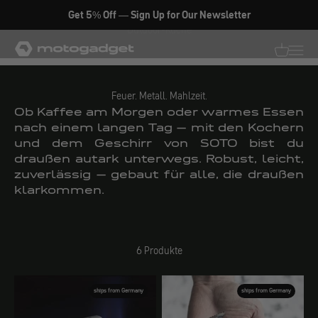
Zum Inhalt springen
Get 5% Off — Sign Up for Our Newsletter
Outdoor-Küche
motogadget GmbH
Translati
Transl
Feuer. Metall. Mahlzeit.
Ob Kaffee am Morgen oder warmes Essen
nach einem langen Tag – mit den Kochern
und dem Geschirr von SOTO bist du
draußen autark unterwegs. Robust, leicht,
zuverlässig – gebaut für alle, die draußen
klarkommen.
6 Produkte
ships from Germany
ships from Germany