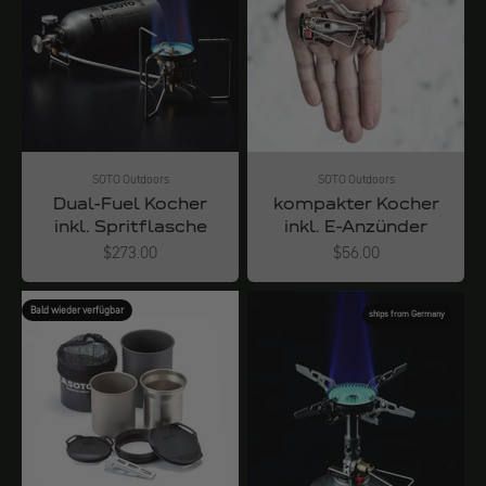
SOTO Outdoors
SOTO Outdoors
Dual-Fuel Kocher
kompakter Kocher
inkl. Spritflasche
inkl. E-Anzünder
Angebot
Angebot
$273.00
$56.00
Bald wieder verfügbar
ships from Germany