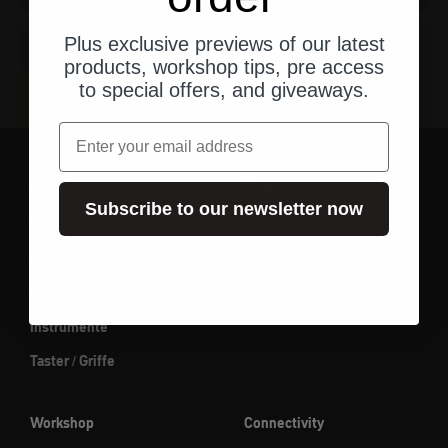
Schlafsäcke
Plus exclusive previews of our latest
products, workshop tips, pre access
to special offers, and giveaways.
Email
Parts
Gear
Subscribe to our newsletter now
Spiegel
Gepäck
Beleuchtung
Adventure
Elektrik
Essentials
Instrumente
Taster / Griffe
Workshop
Connectivity