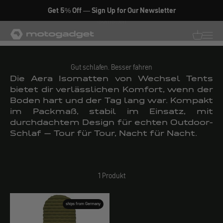
Zum Inhalt springen
Get 5% Off — Sign Up for Our Newsletter
Isomatten
motogadget GmbH
Translati
Transl
Gut schlafen. Besser fahren
Die Aera Isomatten von Wechsel Tents
bietet dir verlässlichen Komfort, wenn der
Boden hart und der Tag lang war. Kompakt
im Packmaß, stabil im Einsatz, mit
durchdachtem Design für echten Outdoor-
Schlaf – Tour für Tour, Nacht für Nacht.
1 Produkt
ships from Germany