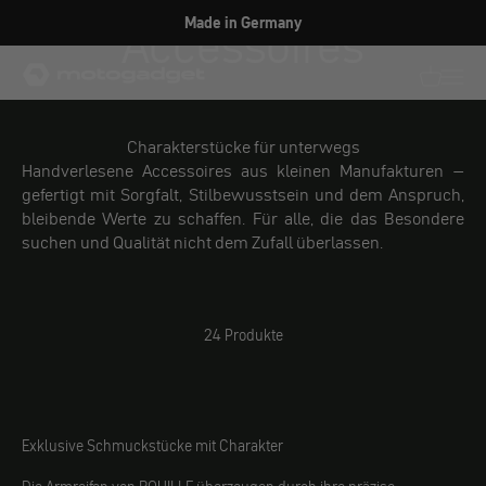
Zum Inhalt springen
Accessoires
Made in Germany
motogadget GmbH
Translati
Transl
Charakterstücke für unterwegs
Handverlesene Accessoires aus kleinen Manufakturen –
gefertigt mit Sorgfalt, Stilbewusstsein und dem Anspruch,
bleibende Werte zu schaffen. Für alle, die das Besondere
suchen und Qualität nicht dem Zufall überlassen.
24 Produkte
Exklusive Schmuckstücke mit Charakter