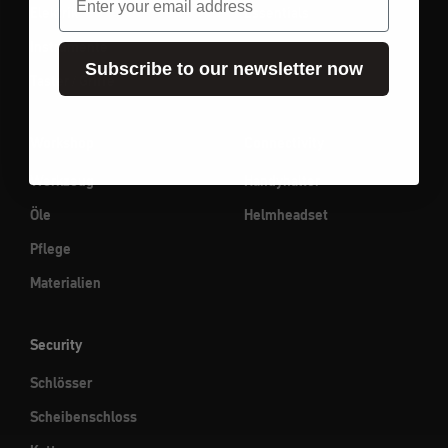
Elektrik
Essentials
Instrumente
Subscribe to our newsletter now
Taster / Griffe
Workshop
Connectivity
Werkzeug
Handyhalter
Öle
Helmheadset
Pflege
Materialien
Security
Schlösser
Scheibenschloss