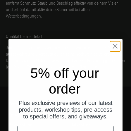
entfernt Schmutz, Staub und Beschlag effektiv von deinem Visier
und erhöht damit aktiv deine Sicherheit bei allen
Wetterbedingungen.
Qualität bis ins Detail
Jedes Accessoire in unserem Sortiment wurde mit größter Sorgfalt
ausgewählt und überzeugt durch seine hochwertige Verarbeitung.
Die durchdachte Materialauswahl und präzise Fertigung garantieren
langfristige Freude an diesen besonderen Begleitern.
5% off your
order
Plus exclusive previews of our latest
Parts
Gear
products, workshop tips, pre access
Spiegel
Gepäck
to special offers, and giveaways.
Beleuchtung
Adventure
Email