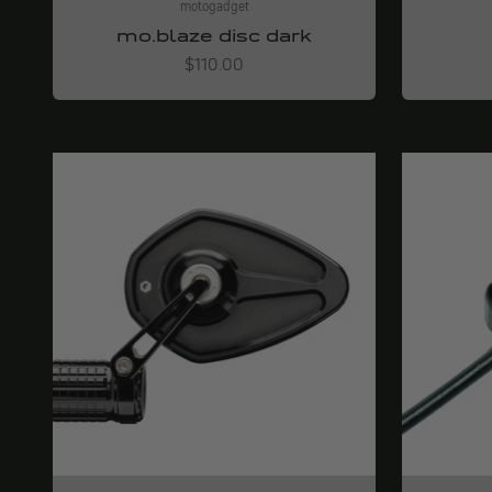
motogadget
mo.blaze disc dark
Angebot
$110.00