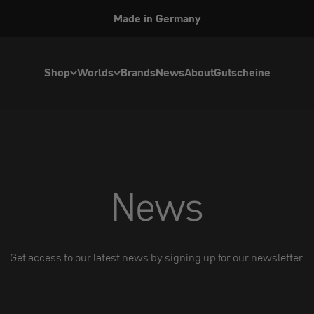
Welcome to our U.S. Store
Shop
Worlds
Brands
News
About
Gutscheine
News
Get access to our latest news by signing up for our newsletter.