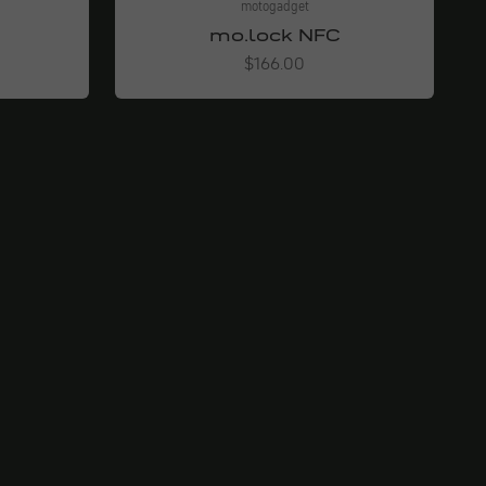
motogadget
mo.lock NFC
Angebot
$166.00