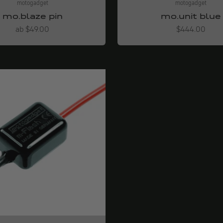
motogadget
motogadget
mo.blaze pin
mo.unit blue
Angebot
Angebot
ab $49.00
$444.00