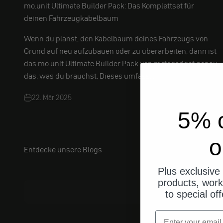
mo.unit Ultimate Builder Pack: Das Komplettset für
deinen Fahrzeugkabelbaum
Wenn du planst, den Kabelbaum deines Fahrzeugs von
Grund auf neu aufzubauen oder zu überarbeiten, dann ist
das mo.unit Ultimate Builder Pack von motogadget genau
das, was du brauchst. Dieses umfass...
22. Mär 2025
5% o
o
Entdecke unsere Blogs
Jacobs DIY
Behind
Plus exclusive 
products, work
to special of
Email