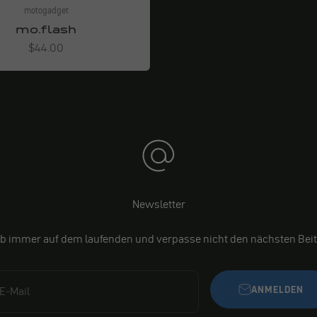
motogadget
mo.flash
Angebot
$44.00
Newsletter
ib immer auf dem laufenden und verpasse nicht den nächsten Beit
ANMELDEN
E-Mail