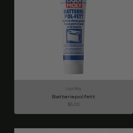
Liqui Moly
Batteriepolfett
Angebot
$5.00