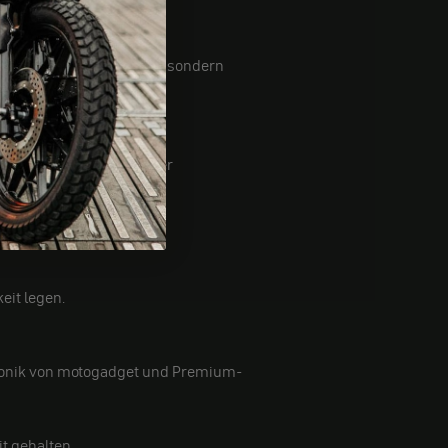
 Bike nicht nur schöner, sondern
edürfnisse ambitionierter
eit legen.
ektronik von motogadget und Premium-
t gehalten.