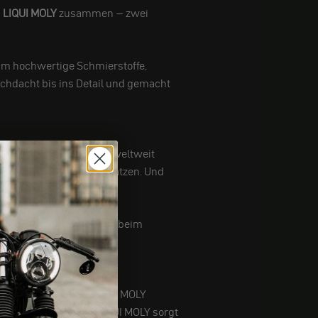
d
LIQUI MOLY
zusammen – zwei
um hochwertige Schmierstoffe,
rchdacht bis ins Detail und gemacht
eht – Made in Germany, weltweit
ß den Unterschied zu schätzen. Und
st bei der Elektrik oder beim
 die motogadget und LIQUI MOLY
rads unterstreichen. LIQUI MOLY sorgt