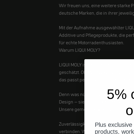
Wir freuen uns, eine weitere starke 
deutsche Marken, die in ihrer jeweili
Mit der Aufnahme ausgewählter LIQU
Additive und Pflegeprodukte, die per
für echte Motorradenthusiasten.
Warum LIQUI MOLY?
LIQUI MOLY ist seit Jahrzehnten ein
geschätzt. Ob Motoröl, Kettenreinige
das passt perfekt zu unserer eigene
5% o
Denn was nützt die beste Elektronik
Design – sie beginnt bei der Basis: 
o
Unsere gemeinsame Vision
Zuverlässigkeit, Langlebigkeit und 
Plus exclusive 
verbinden. Wir entwickeln smarte Ele
products, work