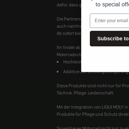
to special of
dafür, dass genau diese Maschinen au
Email
Die Partnerschaft vereint Technik u
auch nachhaltiger und langlebiger 
Ab sofort bei uns im Shop
Subscribe to
Ihr findet ab sofort eine Auswahl be
Motorradschrauber und -fahrer:
Hochleistungs-Motoröle für vers
Additive zur Leistungssteigerun
Diese Produkte sind nicht nur für Pro
Technik. Pflege. Leidenschaft.
Mit der Integration von LIQUI MOLY i
Produkte für Pflege und Schutz direk
So wird euer Motorrad nicht nur zu e