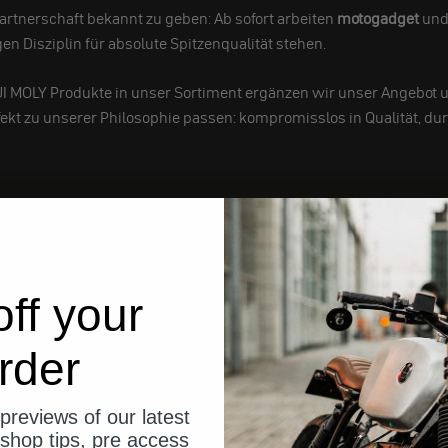
Partnerschaft bekannt zu geben: Ab sofort arbeiten
motogadget
un
gen Disziplin für absolute Spitzenqualität stehen.
I MOLY Produkte in unser Sortiment ergänzen wir unser Angebot 
fekt zu unserer Philosophie passen: kompromisslos in Qualität, du
e feste Größe, wenn es um Schmierstoffe und Motorentechnologie g
r oder Pflegeprodukte: Wer einmal auf LIQUI MOLY gesetzt hat, wei
n Haltung bei motogadget.
ff your
, wenn das Gesamtpaket nicht stimmt? Performance beginnt nicht er
mit einem geschützten, gepflegten und leistungsfähigen Antrieb.
rder
ein kompromisslos hoher Qualitätsanspruch – das sind die Werte,
previews of our latest
ktronik für individuelle Umbauten, die den Charakter eines Motor
shop tips, pre access