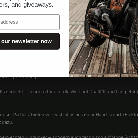
fers, and giveaways.
ch langfristig kraftvoll und reibungslos laufen.
nd Pflege, Präzision und Performance. Gemeinsam möchten wir euer
machen.
 our newsletter now
währter LIQUI MOLY Produkte direkt bei uns – abgestimmt auf die B
chiedenste Motorräder
g und Systempflege
fis gedacht – sondern für alle, die Wert auf Qualität und Langlebigk
n unser Portfolio bieten wir euch alles aus einer Hand: smarte El
t dazu.
inem echten Hingucker – sondern auch technisch auf lange Sicht fi