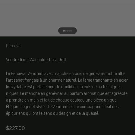
Aller à l'élément 1
Aller à l'élément 2
Aller à l'élément 3
Aller à l'élément 4
Aller à l'élément 5
Perceval
Perceval
Vendredi mit Wacholderholz-Griff
Le Perceval Vendredi avec manche en bois de genévrier noble allie
l'artisanat français à un charme naturel. La lame tranchante en acier
inoxydable est parfaite pour le quotidien, la cuisine ou les pique-
niques. Le manche en genévrier au parfum aromatique est agréable
à prendre en main et fait de chaque couteau une pièce unique.
Élégant, léger et stylé - le Vendredi est le compagnon idéal des
épicuriens qui ont le sens du design et de la qualité.
Angebot
$227.00