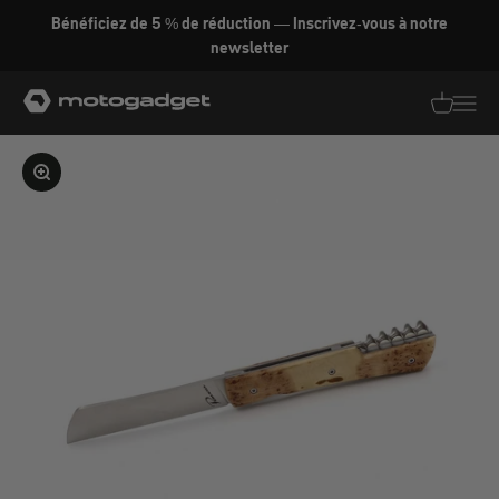
Aller au contenu
Bénéficiez de 5 % de réduction — Inscrivez-vous à notre
newsletter
motogadget GmbH
Traductio
Transl
Agrandir l'image