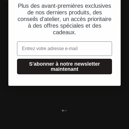
Plus des avant-premières exclusives
de nos derniers produits, des
conseils d'atelier, un accès prioritaire
à des offres spéciales et des
cadeaux.
Email
S'abonner à notre newsletter
maintenant
Expédition depuis les États-Unis
Une livraison rapide et directe à votre adresse.
Aller à l'élément 1
Aller à l'élément 2
Aller à l'élément 3