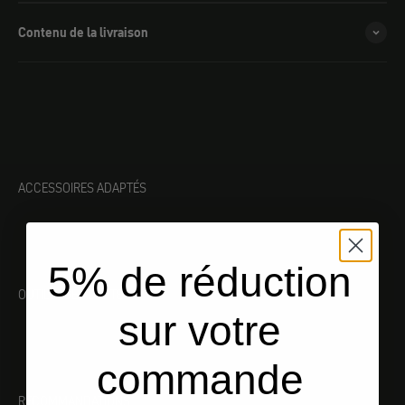
Contenu de la livraison
ACCESSOIRES ADAPTÉS
5% de réduction
OUTILLAGE ADAPTÉ
sur votre
commande
RECOMMANDATIONS