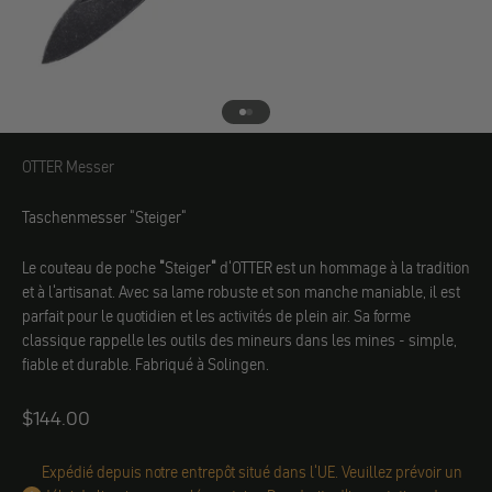
Aller à l'élément 1
Aller à l'élément 2
OTTER Messer
OTTER Messer
Taschenmesser "Steiger"
Le couteau de poche
"
Steiger
"
d'OTTER est un hommage à la tradition
et à l'artisanat. Avec sa lame robuste et son manche maniable, il est
parfait pour le quotidien et les activités de plein air. Sa forme
classique rappelle les outils des mineurs dans les mines - simple,
fiable et durable. Fabriqué à Solingen.
Angebot
$144.00
Expédié depuis notre entrepôt situé dans l'UE. Veuillez prévoir un