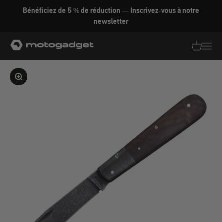
Aller au contenu
Bénéficiez de 5 % de réduction — Inscrivez-vous à notre
newsletter
motogadget GmbH
Traductio
Transl
Agrandir l'image