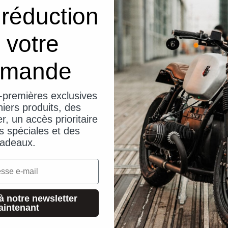
réduction
 votre
mande
-premières exclusives
iers produits, des
er, un accès prioritaire
s spéciales et des
adeaux.
à notre newsletter
aintenant