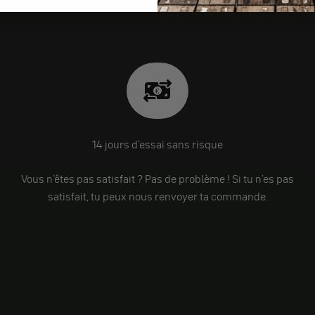
14 jours d'essai sans risque
Vous n'êtes pas satisfait ? Pas de problème ! Si tu n'es pas
satisfait, tu peux nous renvoyer ta commande.