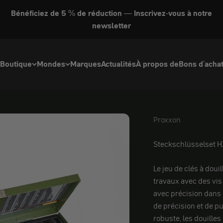
Bénéficiez de 5 % de réduction — Inscrivez-vous à notre
newsletter
Boutique
Mondes
Marques
Actualités
À propos de
Bons d'acha
Proxxon
Proxxon
Steckschlüsselset HX
Le jeu de clés à doui
travaux avec des vis 
avec précision dans 
de précision et de 
robuste, les douilles