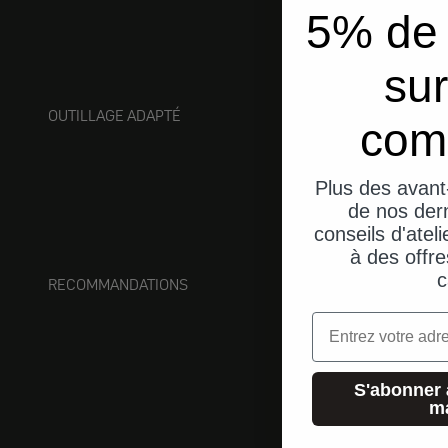
5% de 
sur
OUTILLAGE ADAPTÉ
com
Plus des avant
de nos dern
conseils d'ateli
à des offre
c
RECOMMANDATIONS
Email
S'abonner 
m