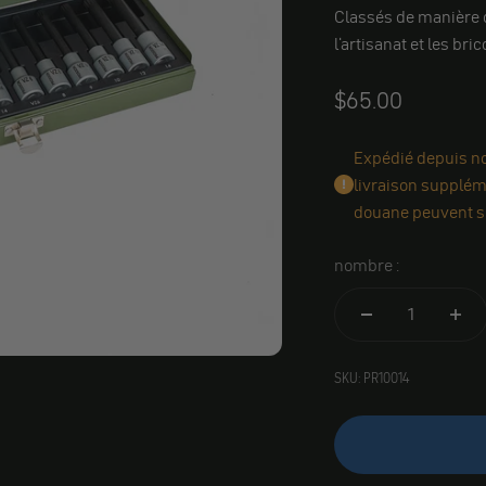
Classés de manière cl
l'artisanat et les bri
Angebot
$65.00
Expédié depuis not
livraison suppléme
douane peuvent s'
nombre :
SKU: PR10014