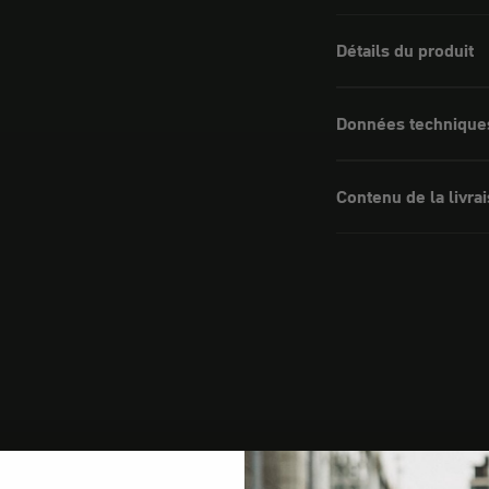
Détails du produit
Données technique
Contenu de la livra