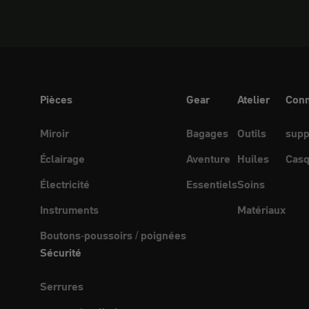
Pièces
Gear
Atelier
Conn
Miroir
Bagages
Outils
supp
Éclairage
Aventure
Huiles
Casq
Électricité
Essentiels
Soins
Instruments
Matériaux
Boutons-poussoirs / poignées
Sécurité
Serrures