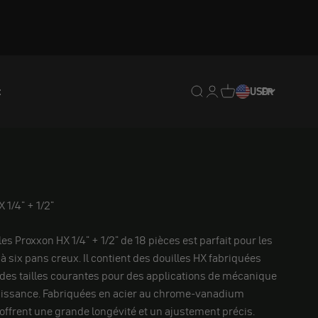
t
Translation missing : fr.
Translation missing : 
Traduction manquan
USD
FR
 1/4" + 1/2"
lles Proxxon HX 1/4" + 1/2" de 18 pièces est parfait pour les
à six pans creux. Il contient des douilles HX fabriquées
des tailles courantes pour des applications de mécanique
puissance. Fabriquées en acier au chrome-vanadium
 offrent une grande longévité et un ajustement précis.