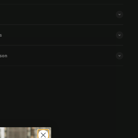
s
ison