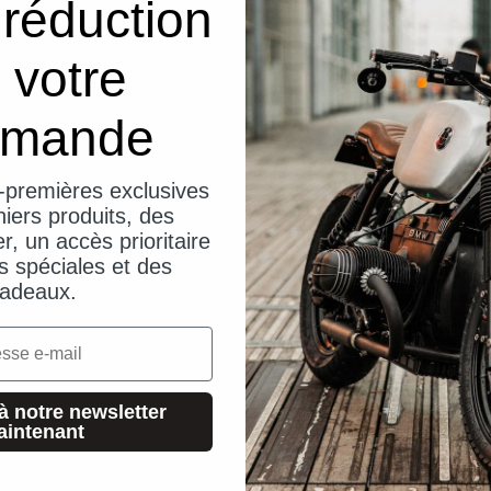
réduction
 votre
mande
-premières exclusives
iers produits, des
er, un accès prioritaire
s spéciales et des
adeaux.
à notre newsletter
aintenant