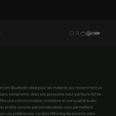
t
Translation missing : fr.
Translation missing : 
Traduction manquan
USD
FR
ntercom Bluetooth idéal pour les motards qui recherchent un
ans compromis. Avec ses puissants haut-parleurs HD de
fre une communication cristalline et une qualité audio
ois profils sonores personnalisables vous permettent
lon vos préférences. La radio FM intégrée enrichit votre