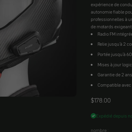
expérience de condui
autonomie fiable pou
professionnelles à un
de motards exigeants
Radio FM intégrée
Relie jusqu'à 2 c
Portée jusqu'à 6
Mises à jour logic
Garantie de 2 ans
Compatible avec 
Angebot
$178.00
Expédié depuis no
nombre :