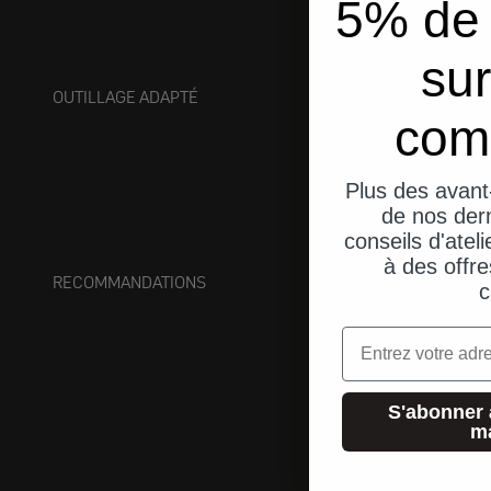
5% de 
sur
OUTILLAGE ADAPTÉ
com
Plus des avant
de nos dern
conseils d'ateli
à des offre
RECOMMANDATIONS
c
Email
S'abonner 
m