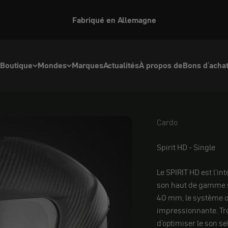
Fabriqué en Allemagne
Boutique
Mondes
Marques
Actualités
À propos de
Bons d'acha
Cardo
Cardo
Spirit HD - Single
Le SPIRIT HD est l'i
son haut de gamme s
40 mm, le système of
impressionnante. Tr
d'optimiser le son se