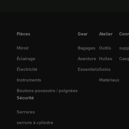
Pièces
Gear
Atelier
Conn
Miroir
Bagages
Outils
supp
Éclairage
Aventure
Huiles
Casq
Électricité
Essentiels
Soins
Instruments
Matériaux
Boutons-poussoirs / poignées
Sécurité
Serrures
serrure à cylindre