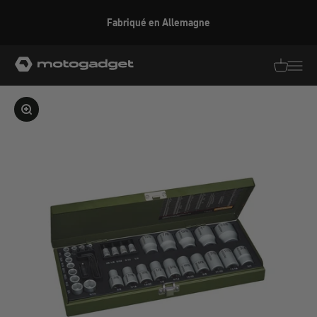
Aller au contenu
Fabriqué en Allemagne
motogadget GmbH
Traductio
Transl
Agrandir l'image