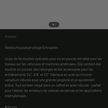
Aller à l'élément 1
Aller à l'élément 2
Proxxon
Proxxon
Steckschlüsselset zöllige Schrauben
Le jeu de 36 douilles spéciales pour vis en pouces est idéal pour les
travaux sur les véhicules et machines américains. Elle contient des
douilles en pouces, des rallonges et des accessoires pour les
entraînements 1/4", 3/8" et 1/2". Fabriqué en acier au chrome-
vanadium robuste pour une grande longévité et un ajustement
précis. Tout est bien rangé dans un coffret en acier robuste - parfait
pour l'atelier, les amateurs de voitures anciennes et les applications
internationales.
Angebot
$71.00