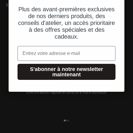
RECOMMANDATIONS
Plus des avant-premières exclusives
de nos derniers produits, des
conseils d'atelier, un accès prioritaire
à des offres spéciales et des
cadeaux.
Email
S'abonner à notre newsletter
maintenant
Expédition depuis les États-Unis
Une livraison rapide et directe à votre adresse.
Aller à l'élément 1
Aller à l'élément 2
Aller à l'élément 3