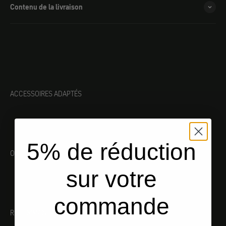
Contenu de la livraison
ACCESSOIRES ADAPTÉS
5% de réduction
OUTILLAGE ADAPTÉ
sur votre
commande
RECOMMANDATIONS