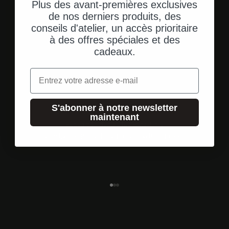
Plus des avant-premières exclusives
de nos derniers produits, des
conseils d'atelier, un accès prioritaire
à des offres spéciales et des
cadeaux.
Email
S'abonner à notre newsletter
maintenant
Expédition depuis les États-Unis
Une livraison rapide et directe à votre adresse.
Aller à l'élément 1
Aller à l'élément 2
Aller à l'élément 3