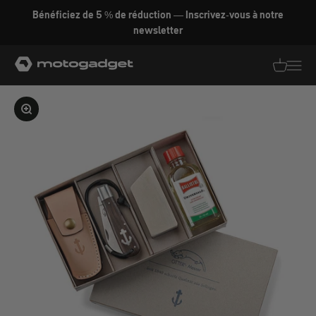
Aller au contenu
Bénéficiez de 5 % de réduction — Inscrivez-vous à notre
newsletter
motogadget GmbH
Traductio
Transl
Agrandir l'image