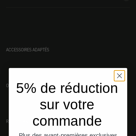
ACCESSOIRES ADAPTÉS
5% de réduction
OUTILLAGE ADAPTÉ
sur votre
commande
RECOMMANDATIONS
Plus des avant-premières exclusives