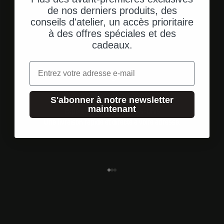
de nos derniers produits, des
conseils d'atelier, un accès prioritaire
à des offres spéciales et des
cadeaux.
Email
S'abonner à notre newsletter
maintenant
Expédition depuis les États-Unis
Une livraison rapide et directe à votre adresse.
Aller à l'élément 1
Aller à l'élément 2
Aller à l'élément 3