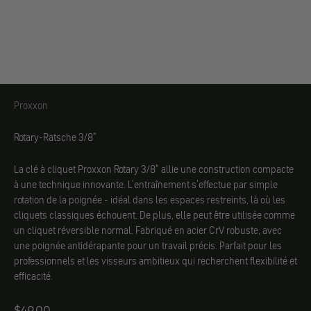
Proxxon
Proxxon
Rotary-Ratsche 3/8"
La clé à cliquet Proxxon Rotary 3/8" allie une construction compacte
à une technique innovante. L'entraînement s'effectue par simple
rotation de la poignée - idéal dans les espaces restreints, là où les
cliquets classiques échouent. De plus, elle peut être utilisée comme
un cliquet réversible normal. Fabriqué en acier CrV robuste, avec
une poignée antidérapante pour un travail précis. Parfait pour les
professionnels et les visseurs ambitieux qui recherchent flexibilité et
efficacité.
Angebot
$49.00