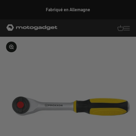
Aller au contenu
Fabriqué en Allemagne
motogadget GmbH
Traductio
Transl
Agrandir l'image