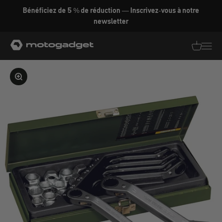
Aller au contenu
Bénéficiez de 5 % de réduction — Inscrivez-vous à notre
newsletter
motogadget GmbH
Traductio
Transl
Agrandir l'image