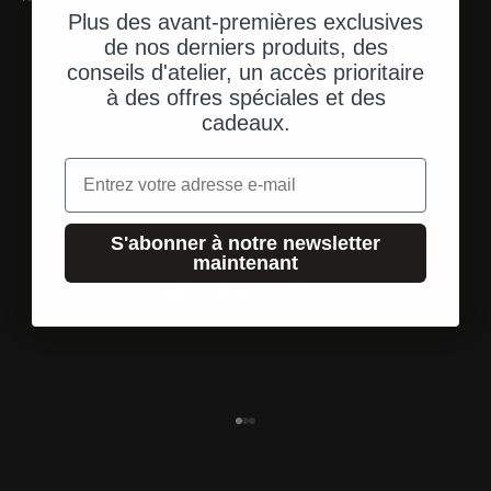
Plus des avant-premières exclusives
de nos derniers produits, des
conseils d'atelier, un accès prioritaire
à des offres spéciales et des
cadeaux.
Email
S'abonner à notre newsletter
maintenant
Expédition depuis les États-Unis
Une livraison rapide et directe à votre adresse.
Aller à l'élément 1
Aller à l'élément 2
Aller à l'élément 3