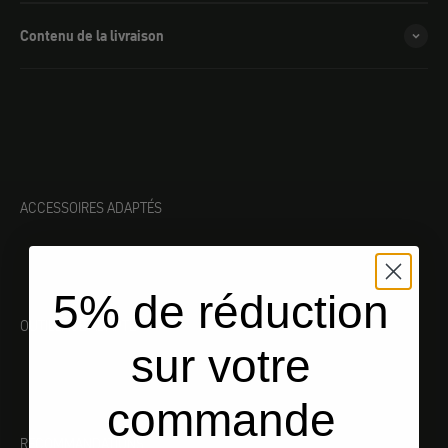
Contenu de la livraison
ACCESSOIRES ADAPTÉS
5% de réduction
OUTILLAGE ADAPTÉ
sur votre
commande
RECOMMANDATIONS