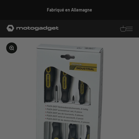
Aller au contenu
Fabriqué en Allemagne
motogadget GmbH
Traductio
Transl
Agrandir l'image