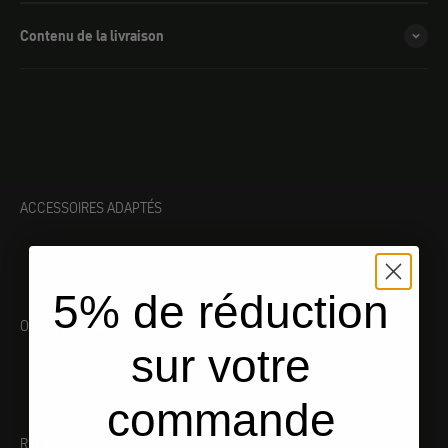
Contenu de la livraison
ACCESSOIRES ADAPTÉS
5% de réduction
OUTILLAGE ADAPTÉ
sur votre
commande
RECOMMANDATIONS