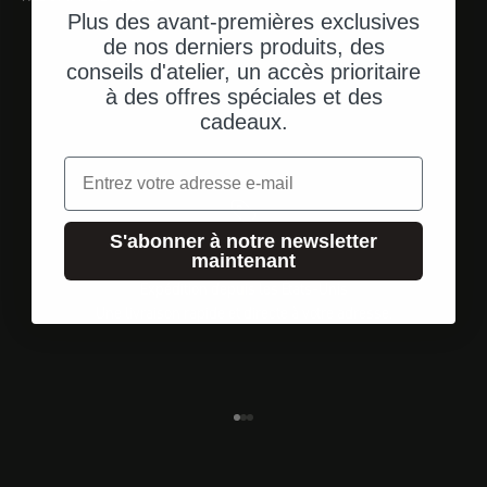
Plus des avant-premières exclusives
de nos derniers produits, des
conseils d'atelier, un accès prioritaire
à des offres spéciales et des
cadeaux.
Email
S'abonner à notre newsletter
maintenant
Expédition depuis les États-Unis
Une livraison rapide et directe à votre adresse.
Aller à l'élément 1
Aller à l'élément 2
Aller à l'élément 3