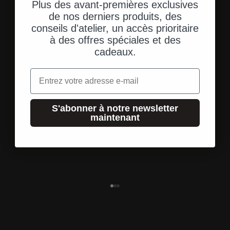
Plus des avant-premières exclusives
de nos derniers produits, des
conseils d'atelier, un accès prioritaire
à des offres spéciales et des
cadeaux.
Email
S'abonner à notre newsletter
maintenant
Expédition depuis les États-Unis
Une livraison rapide et directe à votre adresse.
Aller à l'élément 1
Aller à l'élément 2
Aller à l'élément 3