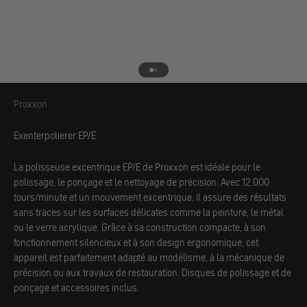
Aller à l'élément 1
Aller à l'élément 2
Proxxon
Proxxon
Exenterpolierer EP/E
La polisseuse excentrique EP/E de Proxxon est idéale pour le
polissage, le ponçage et le nettoyage de précision. Avec 12.000
tours/minute et un mouvement excentrique, il assure des résultats
sans traces sur les surfaces délicates comme la peinture, le métal
ou le verre acrylique. Grâce à sa construction compacte, à son
fonctionnement silencieux et à son design ergonomique, cet
appareil est parfaitement adapté au modélisme, à la mécanique de
précision ou aux travaux de restauration. Disques de polissage et de
ponçage et accessoires inclus.