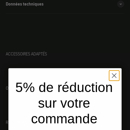
Données techniques
ACCESSOIRES ADAPTÉS
5% de réduction
OUTILLAGE ADAPTÉ
sur votre
commande
RECOMMANDATIONS