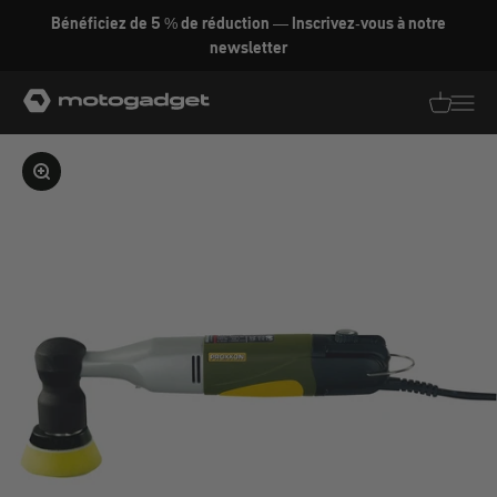
Aller au contenu
Bénéficiez de 5 % de réduction — Inscrivez-vous à notre
newsletter
motogadget GmbH
Traductio
Transl
Agrandir l'image