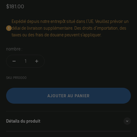
Angebot
$181.00
Expédié depuis notre entrepôt situé dans l'UE. Veuillez prévoir un
délai de livraison supplémentaire. Des droits d'importation, des
taxes ou des frais de douane peuvent s'appliquer.
nombre :
SKU: PR10000
AJOUTER AU PANIER
Détails du produit