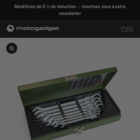
Aller au contenu
Bénéficiez de 5 % de réduction — Inscrivez-vous à notre
newsletter
motogadget GmbH
Traductio
Transl
Agrandir l'image