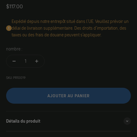
Angebot
$117.00
Expédié depuis notre entrepôt situé dans l'UE. Veuillez prévoir un
délai de livraison supplémentaire. Des droits d'importation, des
taxes ou des frais de douane peuvent s'appliquer.
nombre :
SKU: PR10019
AJOUTER AU PANIER
Détails du produit