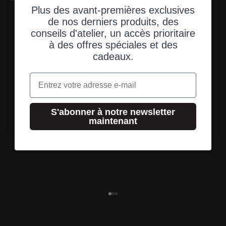
Plus des avant-premières exclusives
de nos derniers produits, des
conseils d'atelier, un accès prioritaire
à des offres spéciales et des
cadeaux.
Email
S'abonner à notre newsletter
maintenant
Expédition depuis les États-Unis
Une livraison rapide et directe à votre adresse.
Aller à l'élément 1
Aller à l'élément 2
Aller à l'élément 3