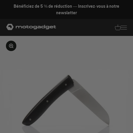
Aller au contenu
Bénéficiez de 5 % de réduction — Inscrivez-vous à notre
newsletter
motogadget GmbH
Traductio
Transl
Agrandir l'image