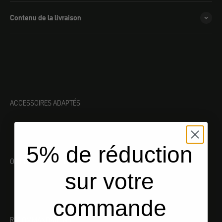
Contenu de la livraison
ACCESSOIRES ADAPTÉS
5% de réduction
OUTILLAGE ADAPTÉ
sur votre
commande
RECOMMANDATIONS