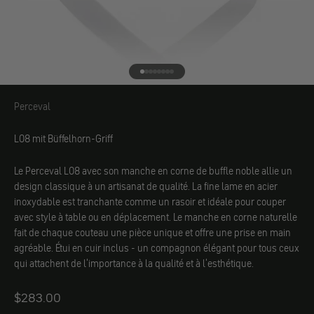
Aller à l'élément 1
Aller à l'élément 2
Aller à l'élément 3
Aller à l'élément 4
Aller à l'élément 5
Aller à l'élément 6
Aller à l'élément 7
Aller à l'élément 8
Perceval
Perceval
L08 mit Büffelhorn-Griff
Le Perceval L08 avec son manche en corne de buffle noble allie un
design classique à un artisanat de qualité. La fine lame en acier
inoxydable est tranchante comme un rasoir et idéale pour couper
avec style à table ou en déplacement. Le manche en corne naturelle
fait de chaque couteau une pièce unique et offre une prise en main
agréable. Étui en cuir inclus - un compagnon élégant pour tous ceux
qui attachent de l'importance à la qualité et à l'esthétique.
Angebot
$283.00