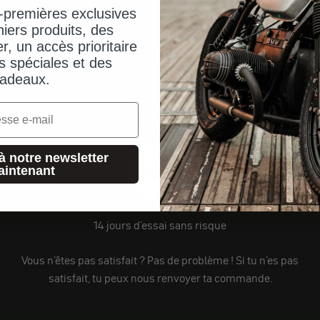
-premières exclusives
iers produits, des
er, un accès prioritaire
s spéciales et des
adeaux.
à notre newsletter
aintenant
14 jours d'essai sans risque
Vous n'êtes pas satisfait ? Pas de problème ! Si tu n'es pas
satisfait, tu peux nous renvoyer ta commande.