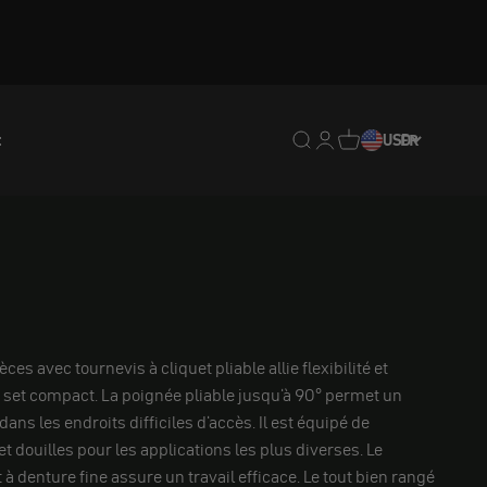
t
Translation missing : fr.
Translation missing : 
Traduction manquan
USD
FR
èces avec tournevis à cliquet pliable allie flexibilité et
set compact. La poignée pliable jusqu'à 90° permet un
ans les endroits difficiles d'accès. Il est équipé de
douilles pour les applications les plus diverses. Le
 denture fine assure un travail efficace. Le tout bien rangé