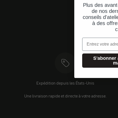
Plus des avant
de nos dern
conseils d'ateli
à des offre
c
Email
S'abonner 
m
Expédition depuis les États-Unis
Une livraison rapide et directe à votre adresse.