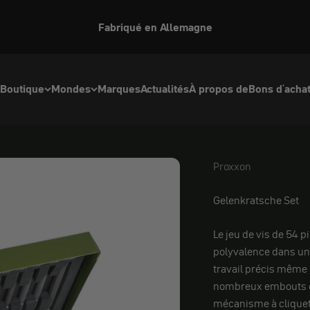
Fabriqué en Allemagne
Boutique
Mondes
Marques
Actualités
À propos de
Bons d'acha
Proxxon
Proxxon
Gelenkratsche Set
Le jeu de vis de 54 pi
polyvalence dans un 
travail précis même d
nombreux embouts et 
mécanisme à cliquet à