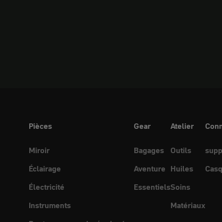
Pièces
Gear
Atelier
Conn
Miroir
Bagages
Outils
supp
Éclairage
Aventure
Huiles
Casq
Électricité
Essentiels
Soins
Instruments
Matériaux