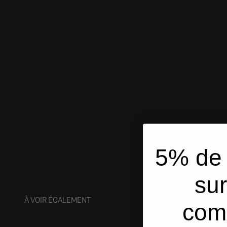
5% de 
sur
À VOIR ÉGALEMENT
com