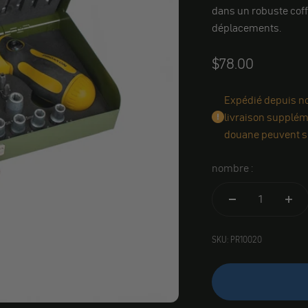
dans un robuste coffre
déplacements.
Angebot
$78.00
Expédié depuis not
livraison suppléme
douane peuvent s'
nombre :
SKU: PR10020