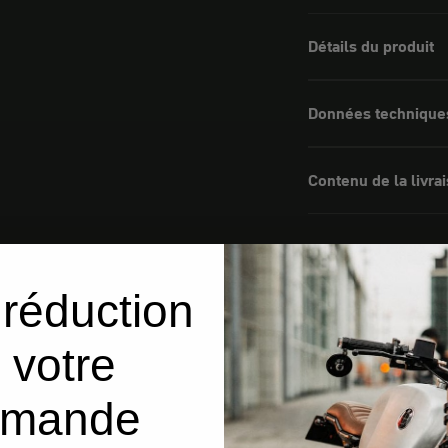
Détails du produit
Données technique
Contenu de la livra
réduction
 votre
mande