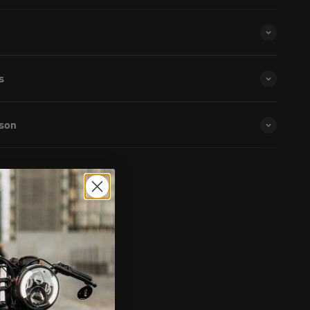
s
ison