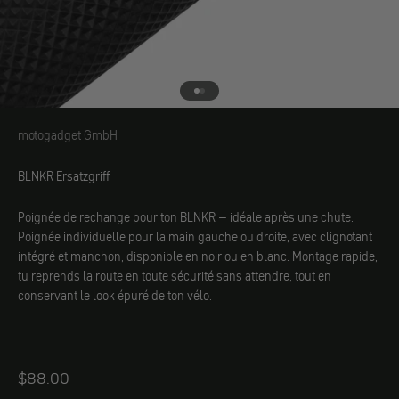
Aller à l'élément 1
Aller à l'élément 2
motogadget GmbH
motogadget GmbH
BLNKR Ersatzgriff
Poignée de rechange pour ton BLNKR – idéale après une chute.
Poignée individuelle pour la main gauche ou droite, avec clignotant
intégré et manchon, disponible en noir ou en blanc. Montage rapide,
tu reprends la route en toute sécurité sans attendre, tout en
conservant le look épuré de ton vélo.
Angebot
$88.00