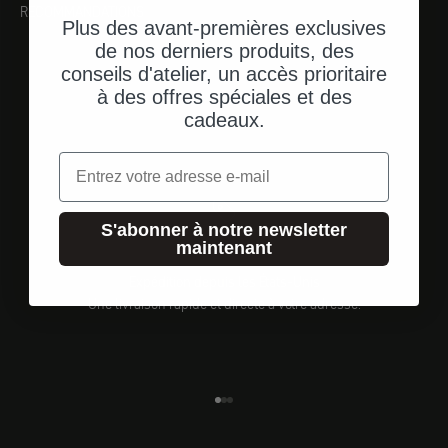
RECOMMANDATIONS
Plus des avant-premières exclusives
de nos derniers produits, des
conseils d'atelier, un accès prioritaire
à des offres spéciales et des
cadeaux.
Email
S'abonner à notre newsletter
maintenant
Expédition depuis les États-Unis
Une livraison rapide et directe à votre adresse.
Aller à l'élément 1
Aller à l'élément 2
Aller à l'élément 3