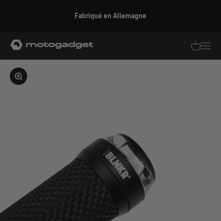
Aller au contenu
Fabriqué en Allemagne
motogadget GmbH
Traductio
Transl
Agrandir l'image