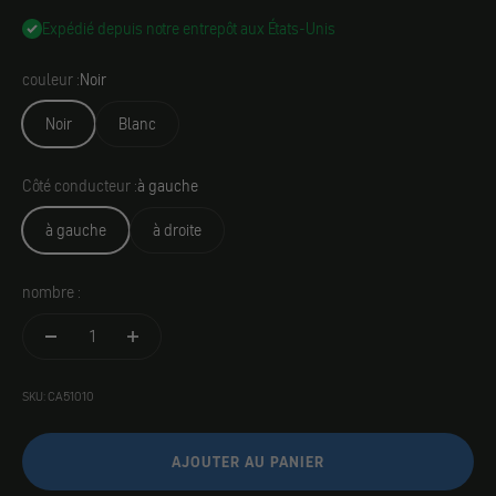
Expédié depuis notre entrepôt aux États-Unis
couleur :
Noir
Noir
Blanc
Côté conducteur :
à gauche
à gauche
à droite
nombre :
SKU: CA51010
AJOUTER AU PANIER