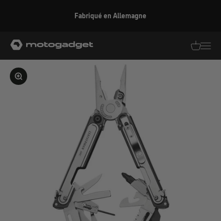
Aller au contenu
Fabriqué en Allemagne
motogadget GmbH
Traductio
Transl
Agrandir l'image