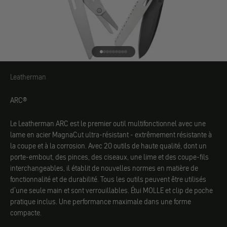
Aller à l'élément 1
Aller à l'élément 2
Aller à l'élément 3
Aller à l'élément 4
Aller à l'élément 5
Aller à l'élément 6
Aller à l'élément 7
Aller à l'élément 8
Aller à l'élément 9
Leatherman
Leatherman
ARC®
Le Leatherman ARC est le premier outil multifonctionnel avec une
lame en acier MagnaCut ultra-résistant - extrêmement résistante à
la coupe et à la corrosion. Avec 20 outils de haute qualité, dont un
porte-embout, des pinces, des ciseaux, une lime et des coupe-fils
interchangeables, il établit de nouvelles normes en matière de
fonctionnalité et de durabilité. Tous les outils peuvent être utilisés
d'une seule main et sont verrouillables. Étui MOLLE et clip de poche
pratique inclus. Une performance maximale dans une forme
compacte.