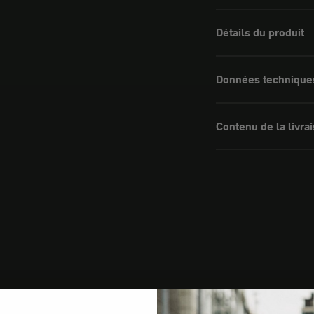
Détails du produit
Données technique
Contenu de la livra