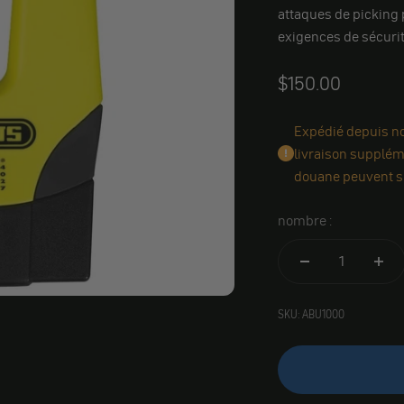
attaques de picking 
exigences de sécurit
Angebot
$150.00
Expédié depuis not
livraison suppléme
douane peuvent s'
nombre :
SKU: ABU1000