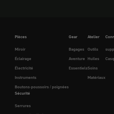
Pièces
Gear
Atelier
Conn
Miroir
Bagages
Outils
supp
Éclairage
Aventure
Huiles
Casq
Électricité
Essentiels
Soins
Instruments
Matériaux
Boutons-poussoirs / poignées
Sécurité
Serrures