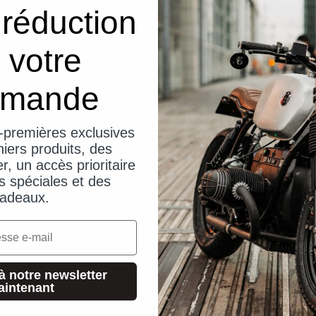
réduction
 votre
mande
-premières exclusives
iers produits, des
er, un accès prioritaire
s spéciales et des
adeaux.
à notre newsletter
aintenant