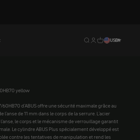
t
Translation missing : fr.
Translation missing : 
Traduction manquan
USD
FR
60HB70 yellow
/60HB70 d'ABUS offre une sécurité maximale grâce au
e l'anse de 11 mm dans le corps de la serrure. L'acier
l'anse, le corps et le mécanisme de verrouillage garantit
male. Le cylindre ABUS Plus spécialement développé est
lée contre les tentatives de manipulation et rend les