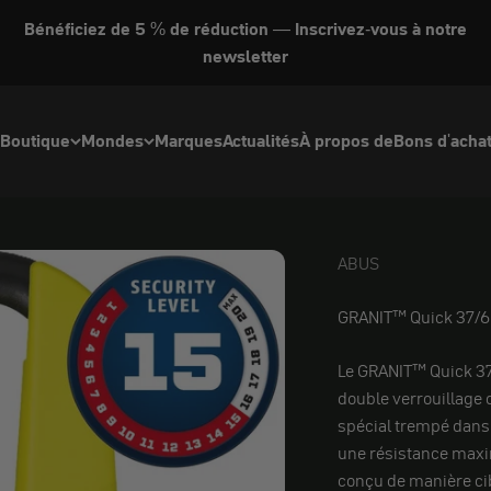
Bénéficiez de 5 % de réduction — Inscrivez-vous à notre
newsletter
Boutique
Mondes
Marques
Actualités
À propos de
Bons d'acha
ABUS
ABUS
GRANIT™ Quick 37/
Le GRANIT™ Quick 37
double verrouillage d
spécial trempé dans 
une résistance maxi
conçu de manière cib