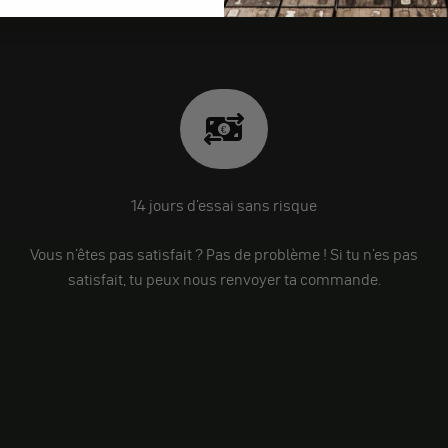
14 jours d'essai sans risque
Vous n'êtes pas satisfait ? Pas de problème ! Si tu n'es pas
satisfait, tu peux nous renvoyer ta commande.