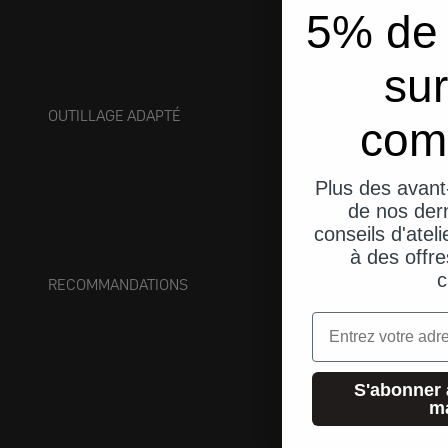
5% de 
sur
OUTILLAGE ADAPTÉ
com
Plus des avant
de nos dern
conseils d'ateli
à des offre
c
RECOMMANDATIONS
Email
S'abonner 
m