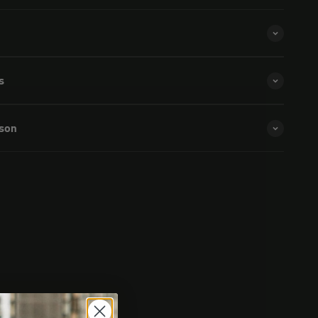
s
ison