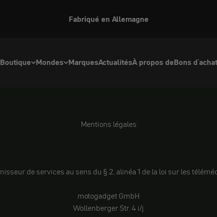
Fabriqué en Allemagne
Boutique
Mondes
Marques
Actualités
À propos de
Bons d'acha
Mentions légales
nisseur de services au sens du § 2, alinéa 1 de la loi sur les téléméd
motogadget GmbH
Wollenberger Str. 4 i/j