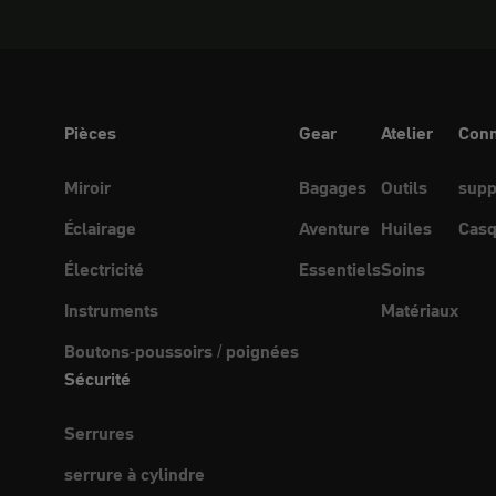
Pièces
Gear
Atelier
Conn
Miroir
Bagages
Outils
supp
Éclairage
Aventure
Huiles
Casq
Électricité
Essentiels
Soins
Instruments
Matériaux
Boutons-poussoirs / poignées
Sécurité
Serrures
serrure à cylindre