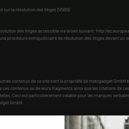
oi sur la résolution des litiges (VSBG)
lution des litiges accessible via le lien suivant : http://ec.europ
ne procédure extrajudiciaire de résolution des litiges devant un
s autres contenus de ce site sont la propriété de motogadget GmbH e
de ces contenus ou de leurs fragments ainsi que les citations de ce
les. Ceci est particulièrement valable pour les marques verbales
gadget GmbH.