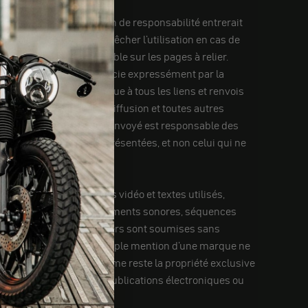
de l'auteur, une obligation de responsabilité entrerait
le et raisonnable d'empêcher l'utilisation en cas de
légal n'était identifiable sur les pages à relier.
C'est pourquoi il se distancie expressément par la
te constatation s'applique à tous les liens et renvois
oires de liens, listes de diffusion et toutes autres
 page à laquelle il a été renvoyé est responsable des
des informations ainsi présentées, et non celui qui ne
nts sonores, séquences vidéo et textes utilisés,
rir à des graphiques, documents sonores, séquences
ment protégées par des tiers sont soumises sans
egistrés respectifs. La simple mention d'une marque ne
r motogadget GmbH elle-même reste la propriété exclusive
 textes dans d'autres publications électroniques ou