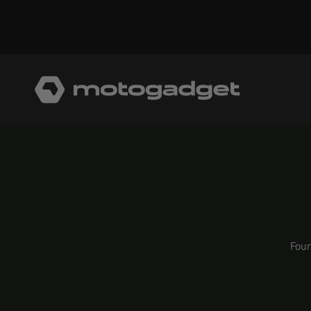
Aller au contenu
motogadget GmbH
Four