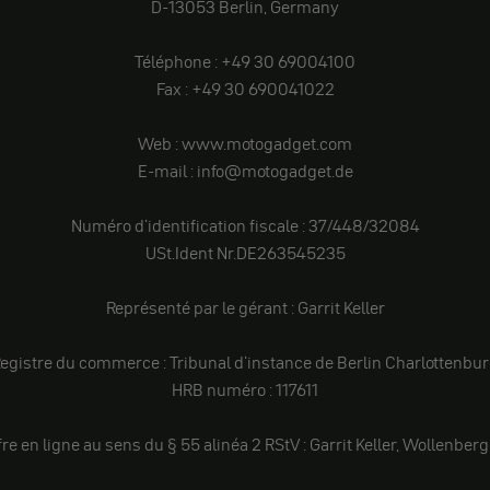
D-13053 Berlin, Germany
Téléphone : +49 30 69004100
Fax : +49 30 690041022
Web : www.motogadget.com
E-mail : info@motogadget.de
Numéro d'identification fiscale : 37/448/32084
USt.Ident Nr.DE263545235
Représenté par le gérant : Garrit Keller
egistre du commerce : Tribunal d'instance de Berlin Charlottenbu
HRB numéro : 117611
e en ligne au sens du § 55 alinéa 2 RStV : Garrit Keller, Wollenberge