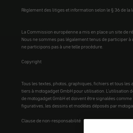
Règlement des litiges et information selon le § 36 de la l
La Commission européenne a mis en place un site de réso
Nous ne sommes pas légalement tenus de participer à u
ne participons pas à une telle procédure.
Copyright
Tous les textes, photos, graphiques, fichiers et tous le
tiers à motogadget GmbH pour utilisation. L'utilisation 
de motogadget GmbH et doivent être signalées comme tel
figuratives, les dessins et modèles déposés par moto
Clause de non-responsabilité