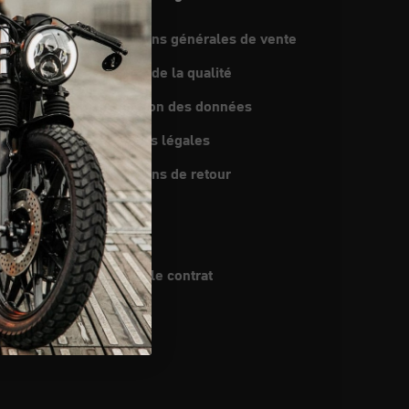
Conditions générales de vente
mploi
Gestion de la qualité
et envoi
Protection des données
e revendeur
Mentions légales
 de revendeurs
Conditions de retour
méricaine
Cookies
Brevets
Résilier le contrat