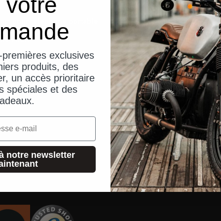
 votre
ort pour téléphone portable
Blog
mande
ue audio
Modes d'e
-premières exclusives
Commande 
iers produits, des
Demande d
er, un accès prioritaire
s spéciales et des
Recherche
adeaux.
Boutique a
Contact
FAQ
à notre newsletter
aintenant