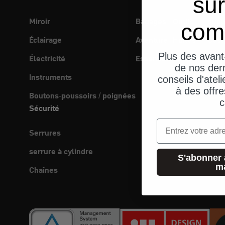
sur
Miroir
Bagages
Outils
supp
com
Éclairage
Aventure
Huiles
Casq
Plus des avant
Électricité
Essentiels
Soins
de nos dern
Instruments
Matériaux
conseils d'ateli
à des offre
Boutons-poussoirs / poignées
c
Sécurité
Email
Serrures
serrure à cylindre
S'abonner 
m
Chaînes