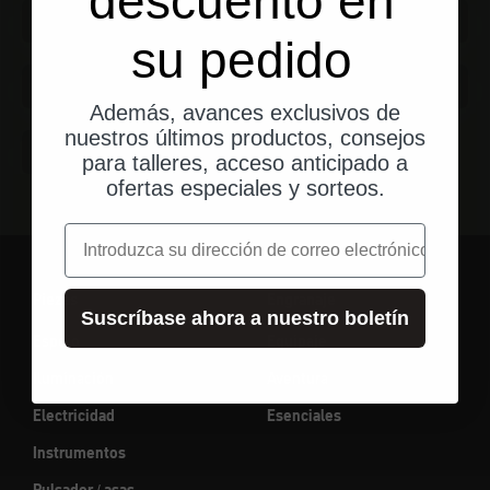
descuento en
su pedido
Cocina exterior
Cuchillos
Además, avances exclusivos de
Multiherramientas
nuestros últimos productos, consejos
para talleres, acceso anticipado a
ofertas especiales y sorteos.
correo electrónico
Piezas
Engranaje
Suscríbase ahora a nuestro boletín
Espejo
Equipaje
Iluminación
Aventura
Electricidad
Esenciales
Instrumentos