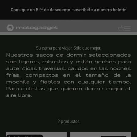
Ir al contenido
Consigue un 5 % de descuento: suscríbete a nuestro boletín
Sacos de dormir
motogadget GmbH
Traducció
Traduc
Su cama para viajar. Sólo que mejor.
Nuestros sacos de dormir seleccionados
son ligeros, robustos y están hechos para
auténticas travesías: cálidos en las noches
frías, compactos en el tamaño de la
mochila y fiables con cualquier tiempo.
Para ciclistas que quieren dormir mejor al
aire libre.
2 productos