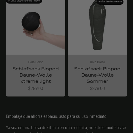
Pronto disponible de nuevo
envíos desde Alemania
Hola Bolsa
Hola Bolsa
Schlafsack Biopod
Schlafsack Biopod
Daune-Wolle
Daune-Wolle
xtreme light
Sommer
Angebot
Angebot
$289.00
$378.00
Embalaje que ahorra espacio, listo para su uso inmediato
Ya sea en una bolsa de sillín o en una mochila, nuestros modelos se