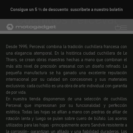
Ir al contenido
Consigue un 5 % de descuento: suscríbete a nuestro boletín
Cuchillos Perceval
motogadget GmbH
Traducció
Traduc
Desde 1995, Perceval combina la tradición cuchillera francesa con
una elegancia atemporal. En la histórica ciudad cuchillera de Le
Thiers, se crean obras maestras hechas a mano que combinan el
más alto nivel de precisión artesanal con un diseño refinado. La
pequeña manufactura se ha ganado una excelente reputación
internacional por su calidad sin concesiones y sus materiales
exclusivos: cada cuchillo es una obra de arte individual con garantía
de por vida.
En nuestra tienda disponemos de una selección de cuchillos
Perceval que impresionan por su funcionalidad y perfección
estética. Todas las hojas se afilan a mano con piedras de afilar de
rotación lenta y luego se pulen sobre cuero de búfalo. Los aceros
utilizados para las hojas -principalmente acero Sandvik resistente a
la corrosión- garantizan un afilado y una fiabilidad duraderos. Los