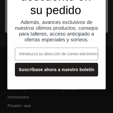
Perceval
Perceval
su pedido
Vendredi mit
T45
Wacholderholz-
Angebot
$99.00
Griff
Además, avances exclusivos de
Angebot
$227.00
nuestros últimos productos, consejos
para talleres, acceso anticipado a
ofertas especiales y sorteos.
correo electrónico
Piezas
Engranaje
Suscríbase ahora a nuestro boletín
Espejo
Equipaje
Iluminación
Aventura
Electricidad
Esenciales
Instrumentos
Pulsador / asas