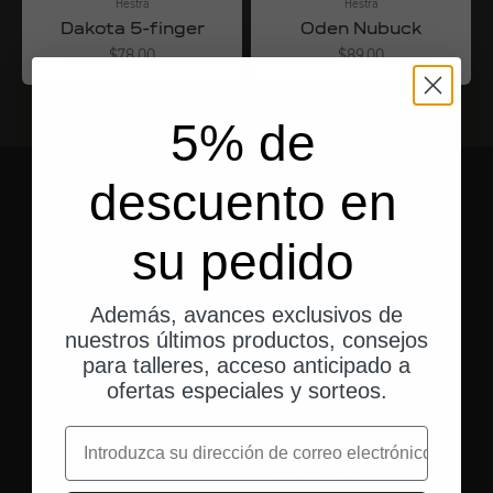
Hestra
Hestra
Dakota 5-finger
Oden Nubuck
Angebot
Angebot
$78.00
$89.00
5% de
descuento en
Piezas
Engranaje
su pedido
Espejo
Equipaje
Iluminación
Aventura
Además, avances exclusivos de
Electricidad
Esenciales
nuestros últimos productos, consejos
para talleres, acceso anticipado a
Instrumentos
ofertas especiales y sorteos.
Pulsador / asas
correo electrónico
Taller
Conectividad