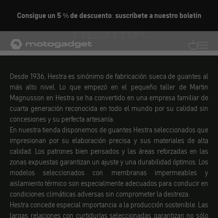
Ir al contenido
Consigue un 5 % de descuento: suscríbete a nuestro boletín
HESTRA
motogadget GmbH
Traducció
Traduc
Desde 1936, Hestra es sinónimo de fabricación sueca de guantes al
más alto nivel. Lo que empezó en el pequeño taller de Martin
Magnusson en Hestra se ha convertido en una empresa familiar de
cuarta generación reconocida en todo el mundo por su calidad sin
concesiones y su perfecta artesanía.
En nuestra tienda disponemos de guantes Hestra seleccionados que
impresionan por su elaboración precisa y sus materiales de alta
calidad. Los patrones bien pensados y las áreas reforzadas en las
zonas expuestas garantizan un ajuste y una durabilidad óptimos. Los
modelos seleccionados con membranas impermeables y
aislamiento térmico son especialmente adecuados para conducir en
condiciones climáticas adversas sin comprometer la destreza.
Hestra concede especial importancia a la producción sostenible. Las
largas relaciones con curtidurías seleccionadas garantizan no sólo