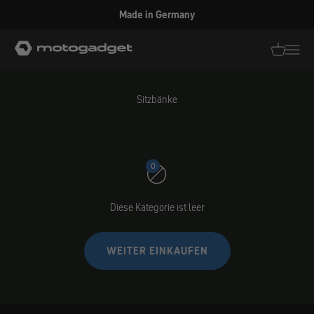
Zum Inhalt springen
Made in Germany
motogadget GmbH
Translati
Transl
Sitzbänke
0
Diese Kategorie ist leer
WEITER EINKAUFEN