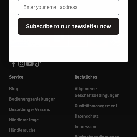
Scheibenschloss
Email
Ketten
Subscribe to our newsletter now
Service
Rechtliches
Blog
Allgemeine
Geschäftsbedingungen
Bedienungsanleitungen
Qualitätsmanagement
Bestellung & Versand
Datenschutz
Händleranfrage
Impressum
Händlersuche