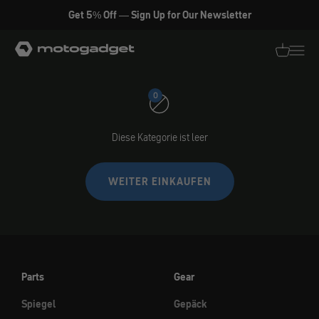
Zum Inhalt springen
Get 5% Off — Sign Up for Our Newsletter
Roeg
motogadget GmbH
Translati
Transl
0
Diese Kategorie ist leer
WEITER EINKAUFEN
Parts
Gear
Spiegel
Gepäck