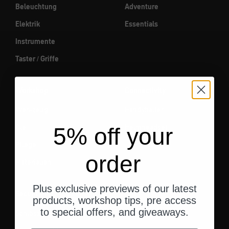
Beleuchtung
Adventure
Elektrik
Essentials
Instrumente
Taster / Griffe
Workshop
Connectivity
Werkzeug
Handyhalter
Öle
Helmheadset
5% off your
Pflege
order
Materialien
Plus exclusive previews of our latest
Security
products, workshop tips, pre access
to special offers, and giveaways.
Schlösser