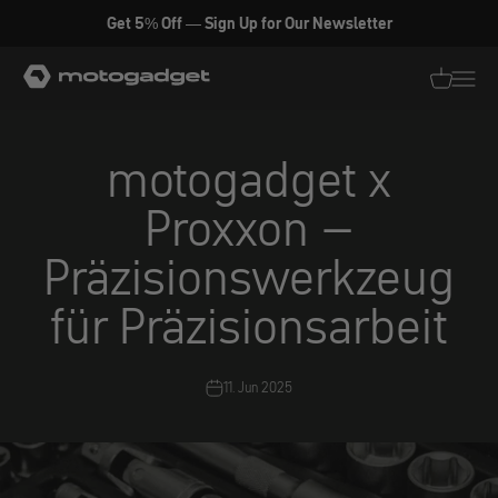
Zum Inhalt springen
Get 5% Off — Sign Up for Our Newsletter
motogadget GmbH
Translati
Transl
motogadget x
Proxxon –
Präzisionswerkzeug
für Präzisionsarbeit
11. Jun 2025