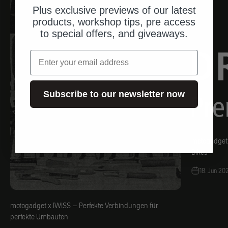
Plus exclusive previews of our latest
products, workshop tips, pre access
to special offers, and giveaways.
Email
Subscribe to our newsletter now
motogadget
Bikes
18. Jun 20
motogadget x IWISS – Perfekte Verbindungen für
perfekte Umbauten