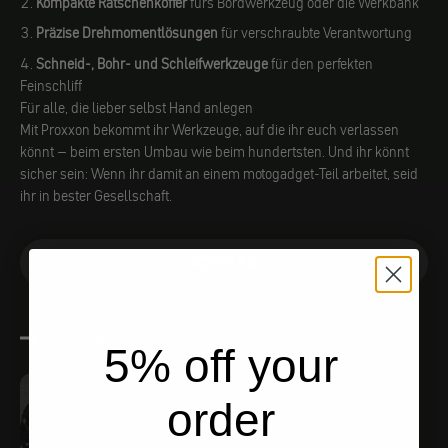
Kompakte Ratschenkoffer
fürs Bordwerkzeug oder die Werkbank
Präzise Drehmomentlösungen
für verschraubte Verantwortung
Schneid-, Bohr- und Schleifwerkzeuge
für den perfekten
Feinschliff
Für alle, die lieber selbst Hand anlegen
Mit Proxxon bekommt ihr Werkzeuge, auf die ihr euch verlassen
könnt – beim ersten Umbau wie beim hundertsten. Und ihr könnt
sicher sein: Wenn ihr damit an einem motogadget-Teil arbeitet, seid
ihr in bester Gesellschaft.
TEILEN
Weiterlesen
5% off your
order