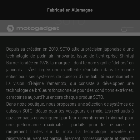
Aller au contenu
Fabriqué en Allemagne
SOTO
motogadget GmbH
Traductio
Transl
Depuis sa création en 2010, SOTO allie la précision japonaise à une
technologie de plein air innovante. Issue de l'entreprise Shinfuji
Burner fondée en 1978, la marque - dont le nom signifie "dehors" en
japonais - s'est forgée une excellente réputation dans le monde
entier pour ses systèmes de cuisson d'une fiabilité exceptionnelle.
La vision d'Hajime Yamamoto, qui consiste à développer une
technologie de brûleurs fonctionnelle pour des conditions extrêmes,
caractérise aujourd'hui encore chaque produit SOTO.
Dans notre boutique, nous proposons une sélection de systèmes de
cuisson SOTO, idéaux pour les voyageurs en moto. Les réchauds à
gaz compacts convainquent par leur encombrement minimal pour
une performance maximale - parfaits pour les espaces de
rangement limités sur la moto. La technologie brevetée de
résistance au vent est particulièrement impressionnante et garantit