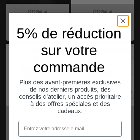
SOTO Plein air
SOTO Plein air
Dual-Fuel Kocher
Koch-Set
inkl. Spritflasche
Ultraleicht 8-teilig
5% de réduction
Angebot
Angebot
$273.00
$95.00
sur votre
expéditions depuis l'Allemagne
expéditions depuis l'Allemagne
commande
Plus des avant-premières exclusives
de nos derniers produits, des
conseils d'atelier, un accès prioritaire
à des offres spéciales et des
cadeaux.
SOTO Plein air
SOTO Plein air
Einsteiger-Set
kompakter Kocher
Email
Kocher inkl. E-
inkl. E-Anzünder
Anzünder + Topf
Angebot
$56.00