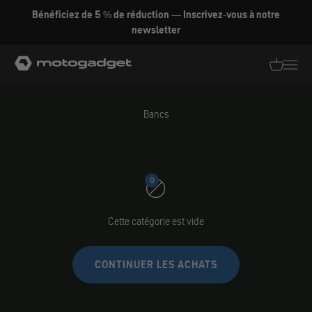
Aller au contenu
Bénéficiez de 5 % de réduction — Inscrivez-vous à notre
newsletter
motogadget GmbH
Traductio
Transl
Bancs
0
Cette catégorie est vide
CONTINUER LES ACHATS