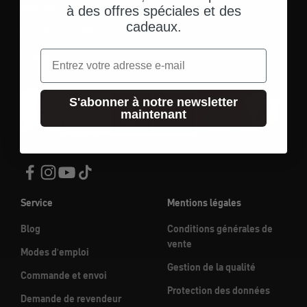
Serrures
à des offres spéciales et des
cadeaux.
serrure à cylindre
Email
Chaînes
S'abonner à notre newsletter
maintenant
Service
Mentions légales
Blog
Conditions générales de
vente
Modes d'emploi
Gestion de la qualité
Commande et envoi
Protection des données
Demande de revendeur