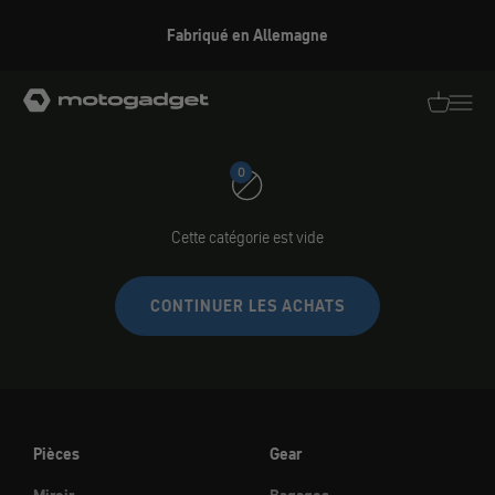
Aller au contenu
Fabriqué en Allemagne
Roeg
motogadget GmbH
Traductio
Transl
0
Cette catégorie est vide
CONTINUER LES ACHATS
Pièces
Gear