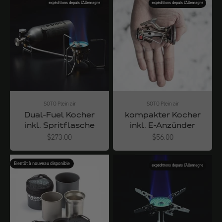
expéditions depuis l'Allemagne
expéditions depuis l'Allemagne
SOTO Plein air
SOTO Plein air
Dual-Fuel Kocher
kompakter Kocher
inkl. Spritflasche
inkl. E-Anzünder
Angebot
Angebot
$273.00
$56.00
Bientôt à nouveau disponible
expéditions depuis l'Allemagne