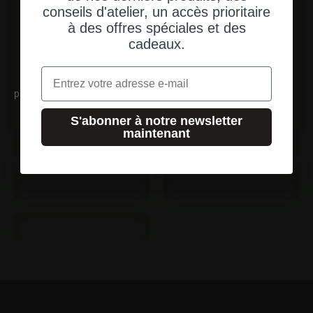
conseils d'atelier, un accès prioritaire
à des offres spéciales et des
cadeaux.
Email
plus d'aventure
S'abonner à notre newsletter
Tentes
Matelas de camping
maintenant
Couteau
Multitools
Sacs de couchage