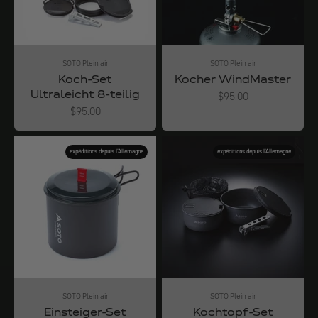
SOTO Plein air
SOTO Plein air
Koch-Set
Kocher WindMaster
Ultraleicht 8-teilig
Angebot
$95.00
Angebot
$95.00
expéditions depuis l'Allemagne
expéditions depuis l'Allemagne
SOTO Plein air
SOTO Plein air
Einsteiger-Set
Kochtopf-Set