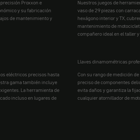
 precisión Proxxon e
Nuestros juegos de herramien
onómico y su fabricación
vaso de 29 piezas con carraca
abajos de mantenimiento y
hexágono interior y TX, cubre
mantenimiento de motociclet
compañero ideal en el taller y
Llaves dinamométricas profe
os eléctricos precisos hasta
Con su rango de medición de 
uestra gama también incluye
preciso de componentes delica
xigentes. La herramienta de
evita daños y garantiza la fi
cado incluso en lugares de
cualquier atornillador de moto