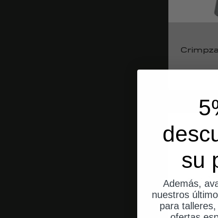
Crimpza
5
desc
su 
Además, ava
nuestros últim
para talleres
ofertas esp