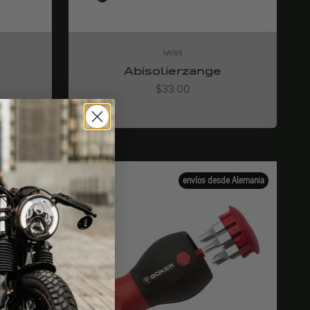
iwiss
Abisolierzange
Angebot
$33.00
de Alemania
envíos desde Alemania