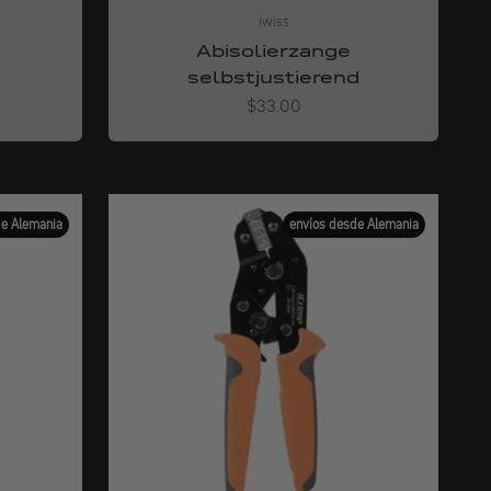
iwiss
Abisolierzange
selbstjustierend
Angebot
$33.00
de Alemania
envíos desde Alemania