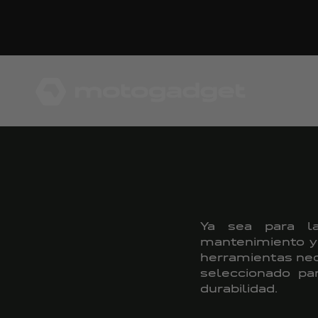
Ir al contenido
motogadget GmbH
Ya sea para la
mantenimiento y 
herramientas nec
seleccionado pa
durabilidad.