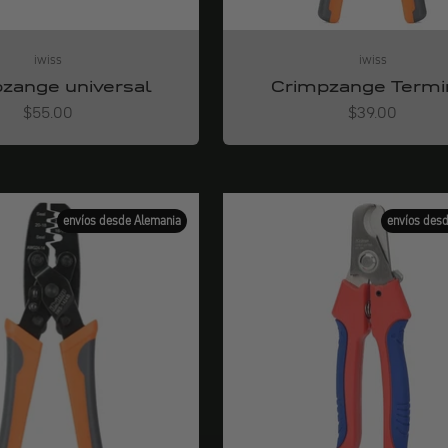
iwiss
iwiss
zange universal
Crimpzange Termi
Angebot
Angebot
$55.00
$39.00
envíos desde Alemania
envíos des