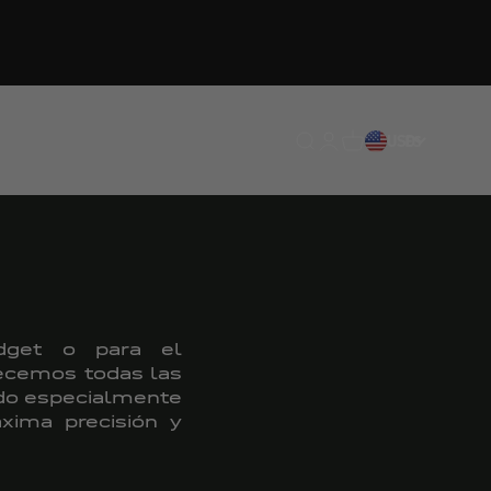
Traducción pendiente: e
Traducción pendiente:
Traducción pendien
USD
ES
adget o para el
recemos todas las
ido especialmente
xima precisión y