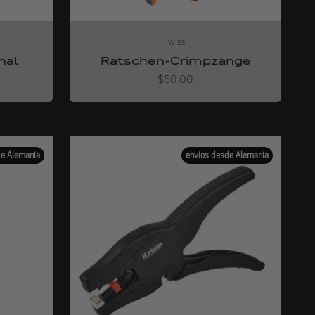
iwiss
nal
Ratschen-Crimpzange
Angebot
$50.00
de Alemania
envíos desde Alemania