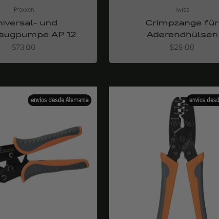
Proxxon
iwiss
iversal- und
Crimpzange für
augpumpe AP 12
Aderendhülsen
Angebot
Angebot
$73.00
$28.00
envíos desde Alemania
envíos des