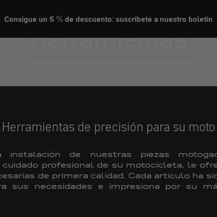
Consigue un 5 % de descuento: suscríbete a nuestro boletín
Herramientas
Tienda
Mundos
Marcas
Noticias
Acerca de
Vales
Herramientas de precisión para su moto
 instalación de nuestras piezas motog
cuidado profesional de su motocicleta, le of
esarias de primera calidad. Cada artículo ha s
ra sus necesidades e impresiona por su má